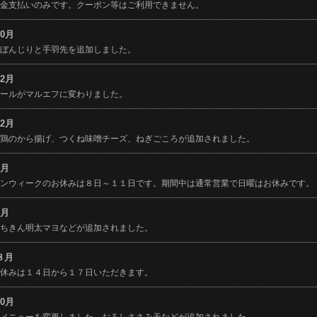
現金支払いのみです。クーポン等はご利用できません。
10月
にぼんじりと手羽先を追加しました。
12月
ビールがマルエフに変わりました。
12月
に鶏のから揚げ、つくね味噌チーズ、ねぎごころが追加されました。
4月
デンウィークのお休みは８日～１１日です。期間中は通常営業で日曜はお休みです。
6月
にちきん明太マヨなどが追加されました。
年８月
お休みは１４日から１７日いただきます。
10月
メメニューを変更しました。おろしささみ天などが追加されました。