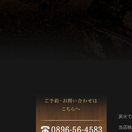
炭火で
当店独