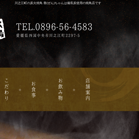
川之江町の炭火焼鳥 善(ぜん)ちゃんは備長炭使用の焼鳥店です