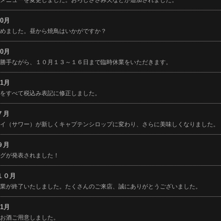
10月
始めました。昼から焼鳥はいかがですか？
10月
に勝手ながら、１０月１３～１６日まで臨時休業をいただきます。
11月
記をすべて税込み表記に修正しました。
年７月
ハイ（サワー）が新しくキャプテンシロップに変わり、さらに美味しくなりました。
年９月
ングが発表されました！
年１０月
営業が終了いたしました。たくさんのご来店、誠にありがとうございました。
11月
いお酒ご用意しました。